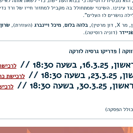
, הוא מבטיח לרוסיטה כי בבוא העת ישוב כדי לשאת אותה לאיש
ד עינינו. השינוי שמתחולל בה מקביל למחזור חייו של ורד נד
לה נושרים לו העלים".
דון מרטין),
בלהה בלום
,
מיכל ויינברג
(העוזרת),
שרון
ניידר
(דוניה רוסיטה).
16., בשעה 18:30 //
לרכישת
בשעה 18:30 /
/
לרכישת כר
30.3.2, בשעה 18:30
​
/
/
לרכיש
כולל הפסקה)