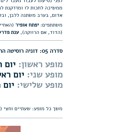
לפני נסיעתו לעבוד מעבר לים
ממשיכה לחכות לו ומזדקנת לנג
אדום, בערב משתנה ללבן, ובלי
משתתפים:
יפתח אופיר
(האחיין, מר X, 
(הדוד, אם הרווקה),
ענת פדרש
סדרה 05: דוניה רוסיטה הרווקה | פדריקו גרסיה לורקה
מופע ראשון:
יום ראשון, 3.25
מופע שני:
יום ראשון, 23.3.25, 
מופע שלישי:
יום ראשון, 5
משך כל מופע: שעתיים וחצי (